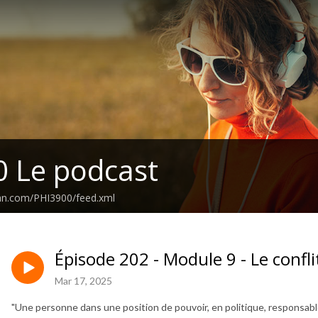
 Le podcast
ean.com/PHI3900/feed.xml
Épisode 202 - Module 9 - Le conflit
Mar 17, 2025
"Une personne dans une position de pouvoir, en politique, responsable