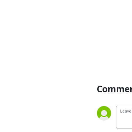
éthique et 
professionnalisme, mais les 
principales questions qui 
préoccupent les étudiants 
inscrits à ce cours, 
permettra (c’est ce que je 
souhaite) de recréer de 
façon dynamique et dans un 
format adapté à la 
génération d’étudiants 
ciblés dans ce cours, cette 
communauté entre les 
Commen
étudiants inscrits au cours, 
leurs pairs et mes anciens 
étudiants.